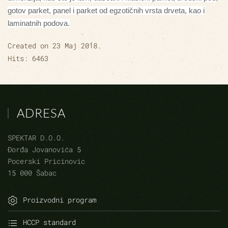
gotov parket, panel i parket od egzotičnih vrsta drveta, kao i
laminatnih podova.
Created on
23 Maj 2018
.
Hits: 6463
ADRESA
SPEKTAR D.O.O.
Đorđa Jovanovića 5
Pocerski Pricinovic
15 000 Šabac
Proizvodni program
HCCP standard