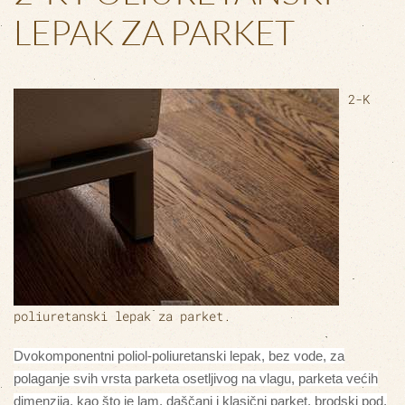
LEPAK ZA PARKET
2-K
poliuretanski lepak za parket.
Dvokomponentni poliol-poliuretanski lepak, bez vode, za
polaganje svih vrsta parketa osetljivog na vlagu, parketa većih
dimenzija, kao što je lam, daščani i klasični parket, brodski pod,