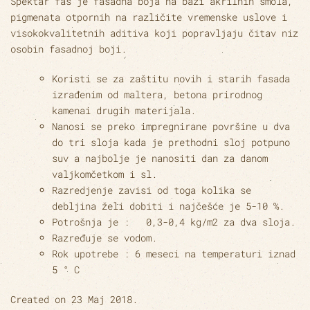
Spektar fas je fasadna boja na bazi akrilnih smola,
pigmenata otpornih na različite vremenske uslove i
visokokvalitetnih aditiva koji popravljaju čitav niz
osobin fasadnoj boji.
Koristi se za zaštitu novih i starih fasada
izrađenim od maltera, betona prirodnog
kamenai drugih materijala.
Nanosi se preko impregnirane površine u dva
do tri sloja kada je prethodni sloj potpuno
suv a najbolje je nanositi dan za danom
valjkomčetkom i sl.
Razredjenje zavisi od toga kolika se
debljina želi dobiti i najčešće je 5-10 %.
Potrošnja je : 0,3-0,4 kg/m2 za dva sloja.
Razređuje se vodom.
Rok upotrebe : 6 meseci na temperaturi iznad
5 ° C
Created on
23 Maj 2018
.