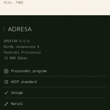
Hits: 7902
ADRESA
SPEKTAR D.O.O.
Đorđa Jovanovića 5
Pocerski Pricinovic
15 000 Šabac
Proizvodni program
HCCP standard
Usluge
Naruči