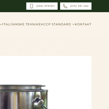
(065) 9191921
(015) 391-262
ITALIJANSKE TEHNIKE
HCCP STANDARD
KONTAKT