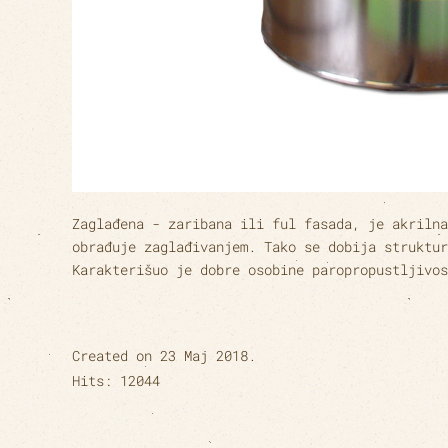
Zaglađena - zaribana ili ful fasada, je akrilna
obrađuje zaglađivanjem. Tako se dobija struktur
Karakterišuo je dobre osobine paropropustljivos
Created on
23 Maj 2018
.
Hits: 12044