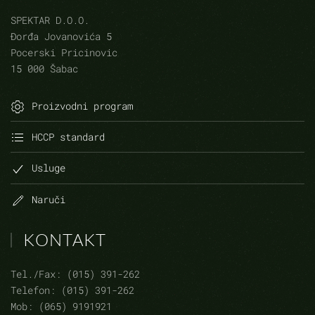
SPEKTAR D.O.O.
Đorđa Jovanovića 5
Pocerski Pricinovic
15 000 Šabac
Proizvodni program
HCCP standard
Usluge
Naruči
KONTAKT
Tel./Fax: (015) 391-262
Telefon: (015) 391-262
Mob: (065) 9191921