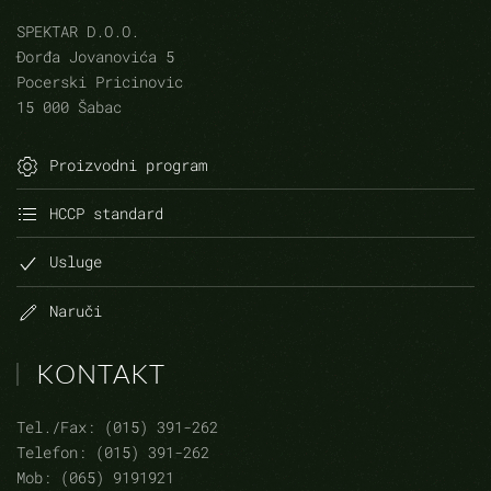
SPEKTAR D.O.O.
Đorđa Jovanovića 5
Pocerski Pricinovic
15 000 Šabac
Proizvodni program
HCCP standard
Usluge
Naruči
KONTAKT
Tel./Fax: (015) 391-262
Telefon: (015) 391-262
Mob: (065) 9191921