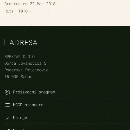
Created on
22 Maj 2018
.
Hits: 1910
ADRESA
SPEKTAR D.O.O.
Đorđa Jovanovića 5
Pocerski Pricinovic
15 000 Šabac
Proizvodni program
HCCP standard
Usluge