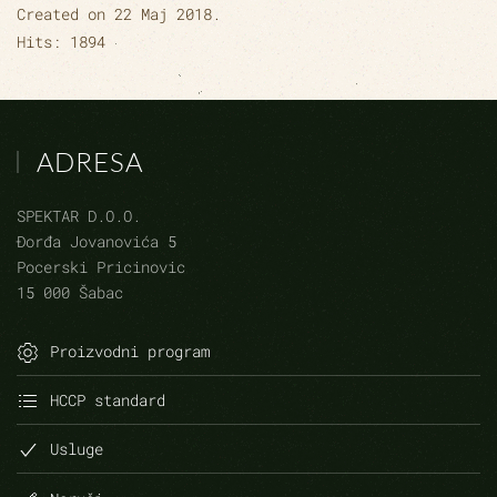
Created on
22 Maj 2018
.
Hits: 1894
ADRESA
SPEKTAR D.O.O.
Đorđa Jovanovića 5
Pocerski Pricinovic
15 000 Šabac
Proizvodni program
HCCP standard
Usluge